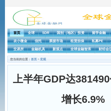
首页
全球
SDR
国别（地区）投资
留学金融
农小微金
信托
票据市场
租赁担保
私募PE
交易所
金融机具
新观点
全球金融智库
财经会
您当前的位置：
首页
>
宏观
上半年GDP达38149
增长6.9%