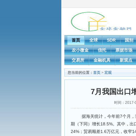
首页
全球
SDR
国别
农小微金
信托
票据市场
交易所
金融机具
新观点
您当前的位置：
首页
>
宏观
7月我国出口增
时间：2017-
据海关统计，今年前7个月，我国
期（下同）增长18.5%。其中，出口
24%；贸易顺差1.6万亿元，收窄14