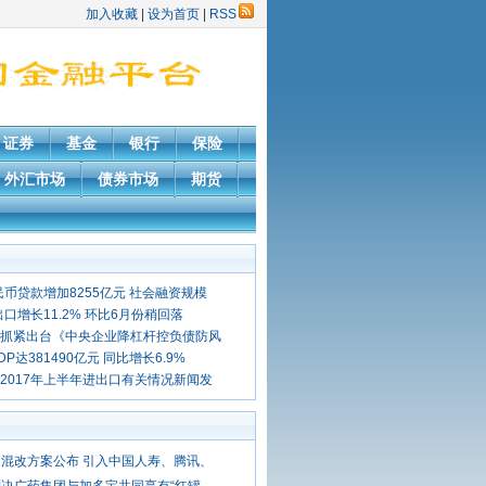
加入收藏
|
设为首页
|
RSS
证券
基金
银行
保险
外汇市场
债券市场
期货
民币贷款增加8255亿元 社会融资规模
口增长11.2% 环比6月份稍回落
抓紧出台《中央企业降杠杆控负债防风
P达381490亿元 同比增长6.9%
2017年上半年进出口有关情况新闻发
混改方案公布 引入中国人寿、腾讯、