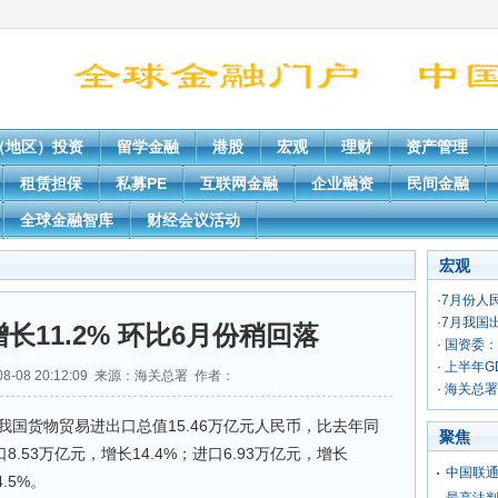
（地区）投资
留学金融
港股
宏观
理财
资产管理
租赁担保
私募PE
互联网金融
企业融资
民间金融
全球金融智库
财经会议活动
宏观
·
7月份人
·
7月我国出
长11.2% 环比6月份稍回落
·
国资委：
·
上半年GD
08-08 20:12:09 来源：海关总署 作者：
·
海关总署
货物贸易进出口总值15.46万亿元人民币，比去年同
聚焦
8.53万亿元，增长14.4%；进口6.93万亿元，增长
中国联通
.5%。