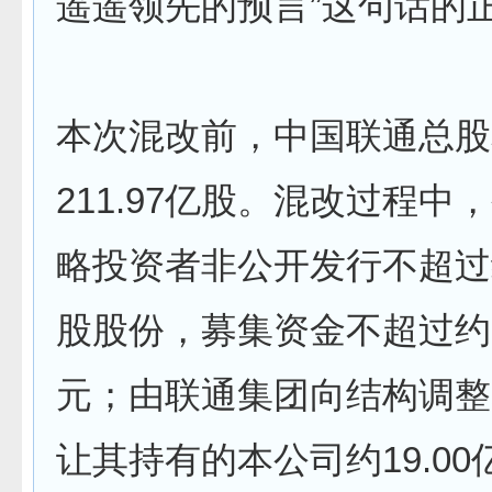
遥遥领先的预言”这句话的
本次混改前，中国联通总股
211.97亿股。混改过程中
略投资者非公开发行不超过约
股股份，募集资金不超过约61
元；由联通集团向结构调整
让其持有的本公司约19.0