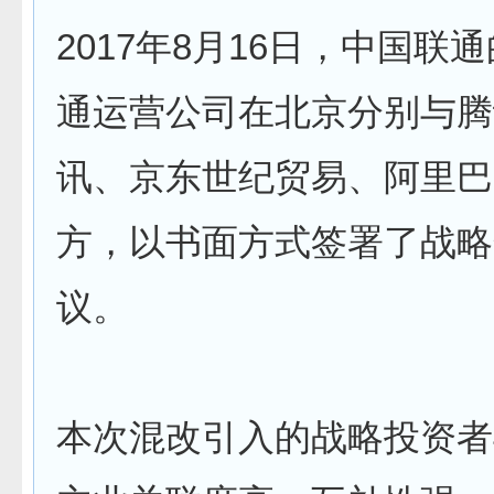
2017年8月16日，中国联
通运营公司在北京分别与腾
讯、京东世纪贸易、阿里巴
方，以书面方式签署了战略
议。
本次混改引入的战略投资者