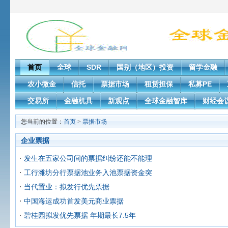
首页
全球
SDR
国别（地区）投资
留学金融
农小微金
信托
票据市场
租赁担保
私募PE
交易所
金融机具
新观点
全球金融智库
财经会
您当前的位置：
首页
>
票据市场
企业票据
发生在五家公司间的票据纠纷还能不能理
工行潍坊分行票据池业务入池票据资金突
当代置业：拟发行优先票据
中国海运成功首发美元商业票据
碧桂园拟发优先票据 年期最长7.5年