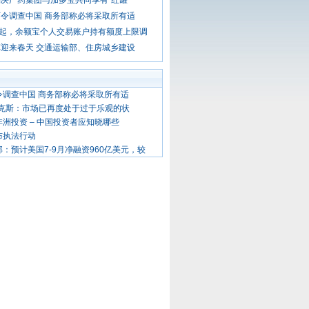
决广药集团与加多宝共同享有“红罐
令调查中国 商务部称必将采取所有适
日起，余额宝个人交易账户持有额度上限调
迎来春天 交通运输部、住房城乡建设
调查中国 商务部称必将采取所有适
克斯：市场已再度处于过于乐观的状
非洲投资 – 中国投资者应知晓哪些
布执法行动
：预计美国7-9月净融资960亿美元，较