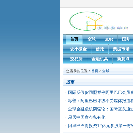
首页
全球
SDR
国别
农小微金
信托
票据市场
交易所
金融机具
新观点
您当前的位置：
首页
>
全球
股市
国际反假货同盟暂停阿里巴巴会员
标普：阿里巴巴评级不受媒体报道
全球金融危机阴谋论：国际空头通
易居中国宣布私有化
阿里巴巴将投资12亿元参股第一财