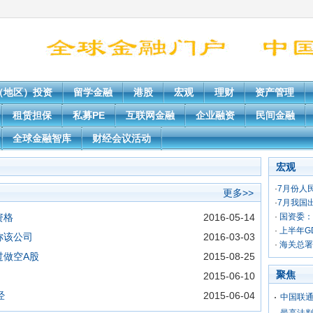
（地区）投资
留学金融
港股
宏观
理财
资产管理
租赁担保
私募PE
互联网金融
企业融资
民间金融
全球金融智库
财经会议活动
宏观
·
7月份人
更多>>
·
7月我国出
资格
2016-05-14
·
国资委：
·
上半年GD
称该公司
2016-03-03
·
海关总署
过做空A股
2015-08-25
聚焦
2015-06-10
经
2015-06-04
中国联通