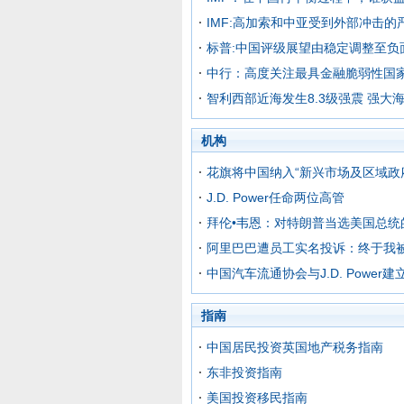
IMF:高加索和中亚受到外部冲击的
标普:中国评级展望由稳定调整至负面
中行：高度关注最具金融脆弱性国
智利西部近海发生8.3级强震 强大
机构
花旗将中国纳入“新兴市场及区域政
J.D. Power任命两位高管
拜伦•韦恩：对特朗普当选美国总统
阿里巴巴遭员工实名投诉：终于我
中国汽车流通协会与J.D. Power
指南
中国居民投资英国地产税务指南
东非投资指南
美国投资移民指南