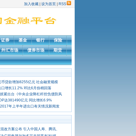
加入收藏
|
设为首页
|
RSS
证券
基金
银行
保险
外汇市场
债券市场
期货
民币贷款增加8255亿元 社会融资规模
口增长11.2% 环比6月份稍回落
抓紧出台《中央企业降杠杆控负债防风
P达381490亿元 同比增长6.9%
2017年上半年进出口有关情况新闻发
混改方案公布 引入中国人寿、腾讯、