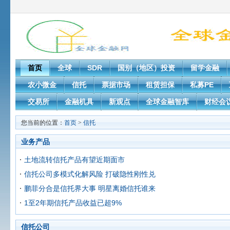
首页
全球
SDR
国别（地区）投资
留学金融
农小微金
信托
票据市场
租赁担保
私募PE
交易所
金融机具
新观点
全球金融智库
财经会
您当前的位置：
首页
>
信托
业务产品
土地流转信托产品有望近期面市
信托公司多模式化解风险 打破隐性刚性兑
鹏菲分合是信托界大事 明星离婚信托谁来
1至2年期信托产品收益已超9%
信托公司