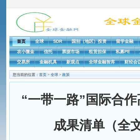
首页
全球
SDR
国别（地区）投资
留学金融
农小微金
信托
票据市场
租赁担保
私募PE
交易所
金融机具
新观点
全球金融智库
财经会
您当前的位置：
首页
>
全球
>
政策
“一带一路”国际合
成果清单（全